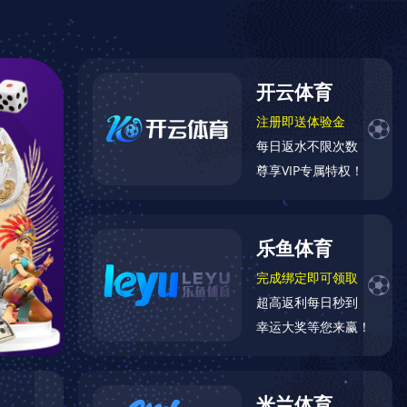
技术研发
联系我们