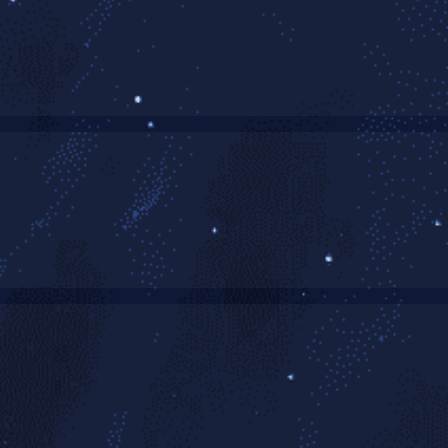
MINI按摩椅
小户型轻
型号:
AMY888
功率:
220W
天猫购买