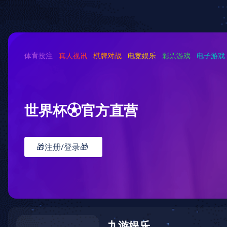
产品中心
PRODUCT