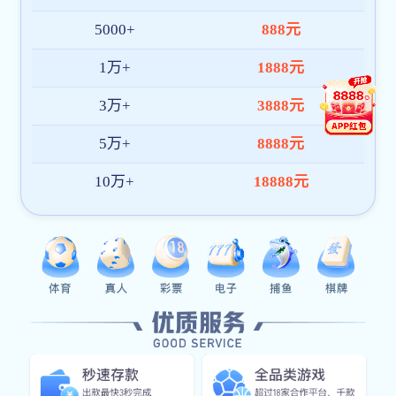
值得注意的是，消费者在选择智能家居产品时，更加
倾向于那些具有良好用户体验的品牌。产品的易操作性以
及与其他设备的连接性，成为了消费者购买决策的重要因
素。
未来的家居设计理念
在家居设计方面，2023年的趋势向着“舒适”和“可持
续”发展。越来越多的设计师开始注重空间的功能性与人
性化设计，力求在有限的空间中创造出更多的使用可能
性。
例如，许多新型家具产品采用模块化设计，能够根据
不同的需求进行灵活的组合与调整。这种设计理念不仅提
高了空间利用率，还能够让消费者体验到个性化定制的乐